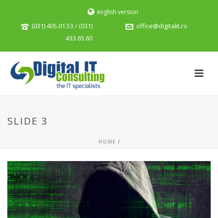
english version
(031) 405.01.53 / (031)
office@digitalit.ro
433.65.60
SLIDE 3
HOME
/