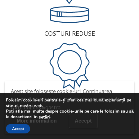
COSTURI REDUSE
Acest site foloseste cookie-uri. Continuarea
EXPERIENTA
navigarii pe acest site implica acceptarea lor de
Folosim cookie-uri pentru a-ți oferi cea mai bună experiență pe
site-ul nostru web.
catre dumneavoastra.
Poți afla mai multe despre cookie-urile pe care le folosim sau să
le dezactivezi în
.
setări
More information
Accept
Accept