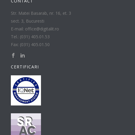
CONTACT
Str. Matei Basarab, nr. 16, et. 3
sect. 3, Bucuresti
E-mail: office@digitalit.ro
Tel.: (031) 405.01.53
Fax: (031) 405.01.50
CERTIFICARI