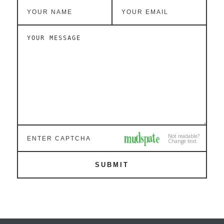
Not readable?
Change text.
SUBMIT