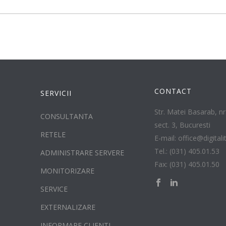
CONTACT
SERVICII
Str. Matei Basarab, nr.
CONSULTANTA
sect. 3, Bucuresti
RETELE
E-mail: office@digitali
Tel.: (031) 405.01.53
ADMINISTRARE SERVERE
Fax: (031) 405.01.50
MONITORIZARE
SERVICE
EXTERNALIZARE
INFORMARE CLIENTI