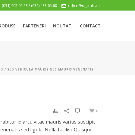
(031) 405.01.53 / (031) 433.65.60
office@digitalit.ro
RODUSE
PARTENERI
NOUTATI
CONTACT
AQ
/ SED VEHICULA MAURIS NEC MAURIS VENENATIS.
0
0
abitur id arcu vitae mauris varius suscipit
enenatis sed ligula. Nulla facilisi. Quisque