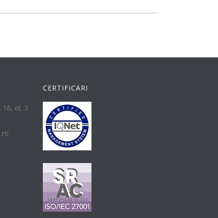
CERTIFICARI
 16, et. 3
t.ro