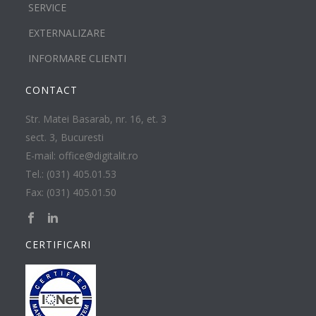
SERVICE
EXTERNALIZARE
INFORMARE CLIENTI
CONTACT
Str. Matei Basarab, nr. 16, et. 3
sect. 3, Bucuresti
E-mail: office@digitalit.ro
Tel.: (031) 405.01.53
Fax: (031) 405.01.50
CERTIFICARI