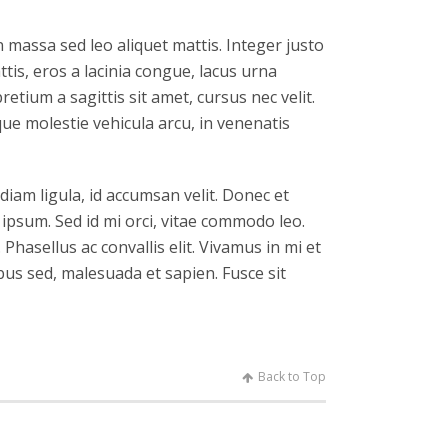
n massa sed leo aliquet mattis. Integer justo
tis, eros a lacinia congue, lacus urna
etium a sagittis sit amet, cursus nec velit.
sque molestie vehicula arcu, in venenatis
diam ligula, id accumsan velit. Donec et
ipsum. Sed id mi orci, vitae commodo leo.
Phasellus ac convallis elit. Vivamus in mi et
ibus sed, malesuada et sapien. Fusce sit
Back to Top