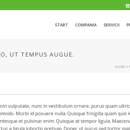
START
COMPANIA
SERVICII
P
O, UT TEMPUS AUGUE.
HOME
/
oin vulputate, nunc in vestibulum ornare, purus quam ultric
odo. Morbi id posuere nulla. Quisque fringilla quam quis l
ellentesque et pulvinar enim. Quisque at tempor ligula. Maece
tus a ligula lobortis pretium. Donec ut purus sed tortor ma