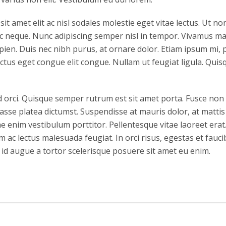
it amet elit ac nisl sodales molestie eget vitae lectus. Ut no
ac neque. Nunc adipiscing semper nisl in tempor. Vivamus mat
apien. Duis nec nibh purus, at ornare dolor. Etiam ipsum mi, pr
luctus eget congue elit congue. Nullam ut feugiat ligula. Qui
d orci. Quisque semper rutrum est sit amet porta. Fusce non 
sse platea dictumst. Suspendisse at mauris dolor, at mattis 
e enim vestibulum porttitor. Pellentesque vitae laoreet erat. 
im ac lectus malesuada feugiat. In orci risus, egestas et fauc
d augue a tortor scelerisque posuere sit amet eu enim.