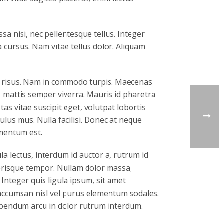
a nisi, nec pellentesque tellus. Integer
 cursus. Nam vitae tellus dolor. Aliquam
ar risus. Nam in commodo turpis. Maecenas
s mattis semper viverra. Mauris id pharetra
tas vitae suscipit eget, volutpat lobortis
lus mus. Nulla facilisi. Donec at neque
rmentum est.
a lectus, interdum id auctor a, rutrum id
elerisque tempor. Nullam dolor massa,
Integer quis ligula ipsum, sit amet
a accumsan nisl vel purus elementum sodales.
bibendum arcu in dolor rutrum interdum.