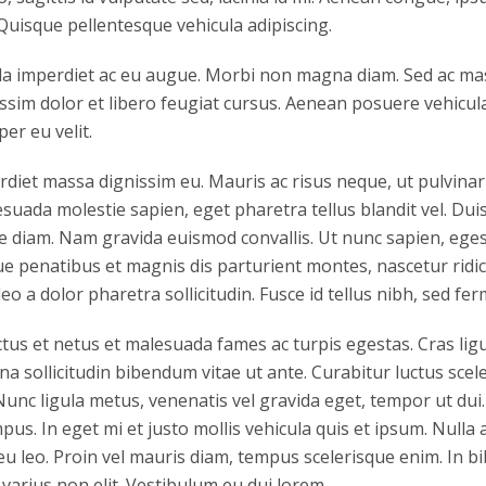
Quisque pellentesque vehicula adipiscing.
la imperdiet ac eu augue. Morbi non magna diam. Sed ac mass
issim dolor et libero feugiat cursus. Aenean posuere vehicula
per eu velit.
perdiet massa dignissim eu. Mauris ac risus neque, ut pulvin
suada molestie sapien, eget pharetra tellus blandit vel. Dui
ique diam. Nam gravida euismod convallis. Ut nunc sapien, eges
ue penatibus et magnis dis parturient montes, nascetur ridicu
eo a dolor pharetra sollicitudin. Fusce id tellus nibh, sed fe
tus et netus et malesuada fames ac turpis egestas. Cras ligul
agna sollicitudin bibendum vitae ut ante. Curabitur luctus sc
unc ligula metus, venenatis vel gravida eget, tempor ut dui. 
pus. In eget mi et justo mollis vehicula quis et ipsum. Null
eu leo. Proin vel mauris diam, tempus scelerisque enim. In 
varius non elit. Vestibulum eu dui lorem.