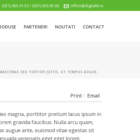
(031) 405.01.53 / (031) 433.65.60
office@digitalit.ro
RODUSE
PARTENERI
NOUTATI
CONTACT
MAECENAS SED TORTOR JUSTO, UT TEMPUS AUGUE.
Print
Email
ies magna, porttitor pretium lacus ipsum in
orem gravida faucibus. Nulla arcu quam,
nas augue ante, euismod vitae egestas sit
lesuada venenatis eget eget lorem.