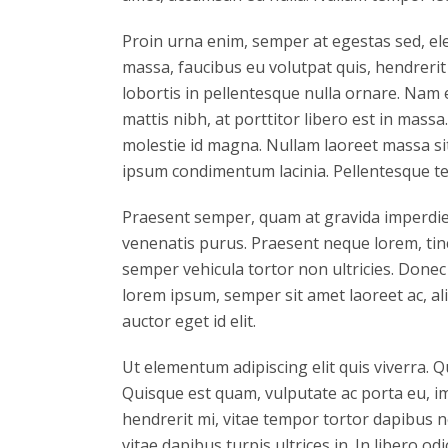
Proin urna enim, semper at egestas sed, el
massa, faucibus eu volutpat quis, hendrerit 
lobortis in pellentesque nulla ornare. Nam
mattis nibh, at porttitor libero est in mass
molestie id magna. Nullam laoreet massa sit
ipsum condimentum lacinia. Pellentesque t
Praesent semper, quam at gravida imperdiet,
venenatis purus. Praesent neque lorem, tincid
semper vehicula tortor non ultricies. Donec
lorem ipsum, semper sit amet laoreet ac, al
auctor eget id elit.
Ut elementum adipiscing elit quis viverra. 
Quisque est quam, vulputate ac porta eu, im
hendrerit mi, vitae tempor tortor dapibus 
vitae dapibus turpis ultrices in. In libero od