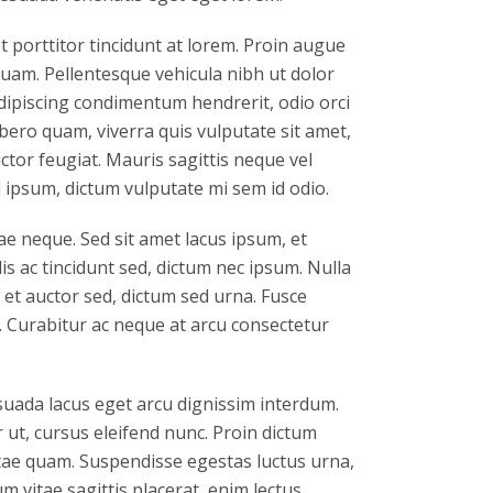
porttitor tincidunt at lorem. Proin augue
iquam. Pellentesque vehicula nibh ut dolor
dipiscing condimentum hendrerit, odio orci
ibero quam, viverra quis vulputate sit amet,
tor feugiat. Mauris sagittis neque vel
ipsum, dictum vulputate mi sem id odio.
e neque. Sed sit amet lacus ipsum, et
lis ac tincidunt sed, dictum nec ipsum. Nulla
 et auctor sed, dictum sed urna. Fusce
. Curabitur ac neque at arcu consectetur
suada lacus eget arcu dignissim interdum.
 ut, cursus eleifend nunc. Proin dictum
itae quam. Suspendisse egestas luctus urna,
um vitae sagittis placerat, enim lectus