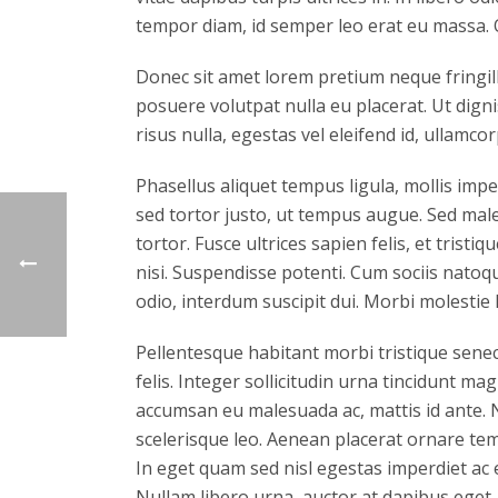
tempor diam, id semper leo erat eu massa. 
Donec sit amet lorem pretium neque fringil
posuere volutpat nulla eu placerat. Ut dign
risus nulla, egestas vel eleifend id, ullamcor
Phasellus aliquet tempus ligula, mollis im
sed tortor justo, ut tempus augue. Sed male
tortor. Fusce ultrices sapien felis, et trist
nisi. Suspendisse potenti. Cum sociis natoq
odio, interdum suscipit dui. Morbi molestie l
Pellentesque habitant morbi tristique senec
felis. Integer sollicitudin urna tincidunt m
accumsan eu malesuada ac, mattis id ante. N
scelerisque leo. Aenean placerat ornare tem
In eget quam sed nisl egestas imperdiet ac 
Nullam libero urna, auctor at dapibus eget, 