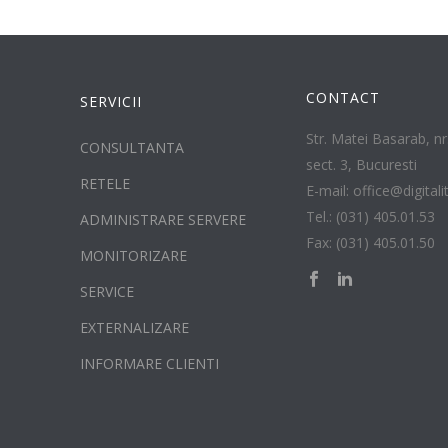
CONTACT
SERVICII
Str. Matei Basarab, nr.
CONSULTANTA
sect. 3, Bucuresti
RETELE
E-mail: office@digitali
Tel.: (031) 405.01.53
ADMINISTRARE SERVERE
Fax: (031) 405.01.50
MONITORIZARE
SERVICE
EXTERNALIZARE
INFORMARE CLIENTI