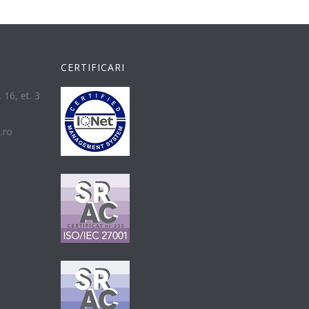
CERTIFICARI
 16, et. 3
t.ro