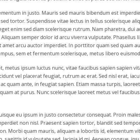
ementum in justo. Mauris sed mauris bibendum est imperdiet 
sed tortor. Suspendisse vitae lectus in tellus scelerisque al
 eget enim sed diam scelerisque rutrum. Nam pharetra, dui a
a. Aliquam semper dolor id arcu viverra vulputate. Phasellus l
 amet arcu auctor imperdiet. In porttitor quam sed quam auc
empus, sem et fermentum scelerisque, metus libero euismod 
 metus ipsum luctus nunc, vitae faucibus sapien sapien vita
unt vel placerat feugiat, rutrum ac erat. Sed nisl erat, iacu
 ac quam ante, in feugiat sapien. Etiam massa turpis, laoreet
iquam at purus. Nunc scelerisque laoreet metus vel faucibus
Quisque eu ipsum in justo consectetur consequat. Proin male
perdiet non nisl. Praesent sapien tortor, blandit sed tempor
non. Morbi quam mauris, aliquam a lobortis id, elementum v
io, sagittis id vulputate sed, lacinia id mi. Aenean congue, ips