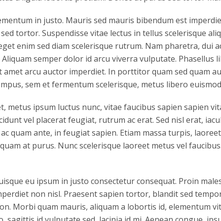
ementum in justo. Mauris sed mauris bibendum est imperdiet 
sed tortor. Suspendisse vitae lectus in tellus scelerisque al
 eget enim sed diam scelerisque rutrum. Nam pharetra, dui a
a. Aliquam semper dolor id arcu viverra vulputate. Phasellus l
 amet arcu auctor imperdiet. In porttitor quam sed quam auc
empus, sem et fermentum scelerisque, metus libero euismod 
 metus ipsum luctus nunc, vitae faucibus sapien sapien vita
unt vel placerat feugiat, rutrum ac erat. Sed nisl erat, iacu
 ac quam ante, in feugiat sapien. Etiam massa turpis, laoreet
iquam at purus. Nunc scelerisque laoreet metus vel faucibus
Quisque eu ipsum in justo consectetur consequat. Proin male
perdiet non nisl. Praesent sapien tortor, blandit sed tempor
non. Morbi quam mauris, aliquam a lobortis id, elementum v
io, sagittis id vulputate sed, lacinia id mi. Aenean congue, ips