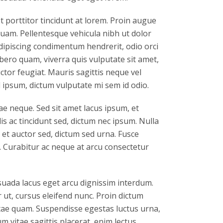
porttitor tincidunt at lorem. Proin augue
iquam. Pellentesque vehicula nibh ut dolor
dipiscing condimentum hendrerit, odio orci
ibero quam, viverra quis vulputate sit amet,
tor feugiat. Mauris sagittis neque vel
ipsum, dictum vulputate mi sem id odio.
e neque. Sed sit amet lacus ipsum, et
lis ac tincidunt sed, dictum nec ipsum. Nulla
 et auctor sed, dictum sed urna. Fusce
. Curabitur ac neque at arcu consectetur
suada lacus eget arcu dignissim interdum.
 ut, cursus eleifend nunc. Proin dictum
itae quam. Suspendisse egestas luctus urna,
um vitae sagittis placerat, enim lectus