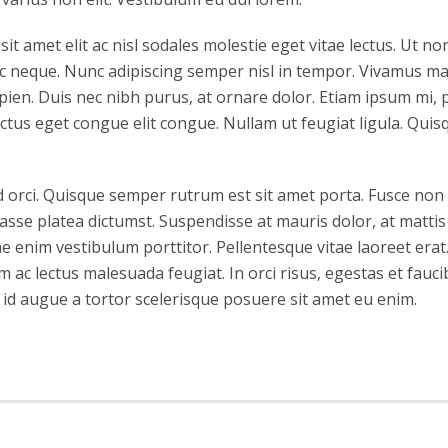
it amet elit ac nisl sodales molestie eget vitae lectus. Ut no
ac neque. Nunc adipiscing semper nisl in tempor. Vivamus mat
apien. Duis nec nibh purus, at ornare dolor. Etiam ipsum mi, pr
luctus eget congue elit congue. Nullam ut feugiat ligula. Qui
d orci. Quisque semper rutrum est sit amet porta. Fusce non 
sse platea dictumst. Suspendisse at mauris dolor, at mattis 
e enim vestibulum porttitor. Pellentesque vitae laoreet erat. 
im ac lectus malesuada feugiat. In orci risus, egestas et fauc
d augue a tortor scelerisque posuere sit amet eu enim.