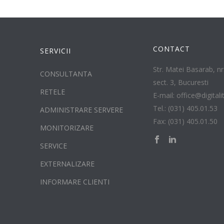
CONTACT
SERVICII
Str. Matei Basarab, nr.
CONSULTANTA
sect. 3, Bucuresti
RETELE
E-mail: office@digitali
Tel.: (031) 405.01.53
ADMINISTRARE SERVERE
Fax: (031) 405.01.50
MONITORIZARE
SERVICE
EXTERNALIZARE
INFORMARE CLIENTI