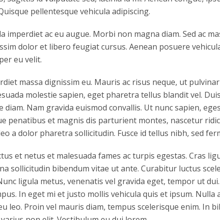
Quisque pellentesque vehicula adipiscing.
la imperdiet ac eu augue. Morbi non magna diam. Sed ac mass
issim dolor et libero feugiat cursus. Aenean posuere vehicula
per eu velit.
perdiet massa dignissim eu. Mauris ac risus neque, ut pulvin
suada molestie sapien, eget pharetra tellus blandit vel. Dui
ique diam. Nam gravida euismod convallis. Ut nunc sapien, eges
ue penatibus et magnis dis parturient montes, nascetur ridicu
eo a dolor pharetra sollicitudin. Fusce id tellus nibh, sed fe
tus et netus et malesuada fames ac turpis egestas. Cras ligul
agna sollicitudin bibendum vitae ut ante. Curabitur luctus sc
unc ligula metus, venenatis vel gravida eget, tempor ut dui. 
pus. In eget mi et justo mollis vehicula quis et ipsum. Null
eu leo. Proin vel mauris diam, tempus scelerisque enim. In 
varius non elit. Vestibulum eu dui lorem.