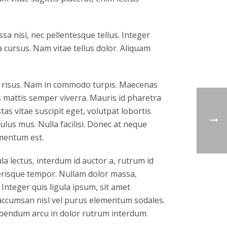
a nisi, nec pellentesque tellus. Integer
 cursus. Nam vitae tellus dolor. Aliquam
ar risus. Nam in commodo turpis. Maecenas
s mattis semper viverra. Mauris id pharetra
tas vitae suscipit eget, volutpat lobortis
lus mus. Nulla facilisi. Donec at neque
rmentum est.
a lectus, interdum id auctor a, rutrum id
elerisque tempor. Nullam dolor massa,
Integer quis ligula ipsum, sit amet
a accumsan nisl vel purus elementum sodales.
bibendum arcu in dolor rutrum interdum.