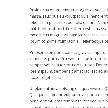
Proin urna enim, semper at egestas sed, el
massa, faucibus eu volutpat quis, hendrerit 
lobortis in pellentesque nulla ornare. Nam
mattis nibh, at porttitor libero est in mass
molestie id magna. Nullam laoreet massa sit
ipsum condimentum lacinia. Pellentesque t
Praesent semper, quam at gravida imperdiet,
venenatis purus. Praesent neque lorem, tincid
semper vehicula tortor non ultricies. Donec
lorem ipsum, semper sit amet laoreet ac, al
auctor eget id elit.
Ut elementum adipiscing elit quis viverra. 
Quisque est quam, vulputate ac porta eu, im
hendrerit mi, vitae tempor tortor dapibus 
vitae dapibus turpis ultrices in. In libero od