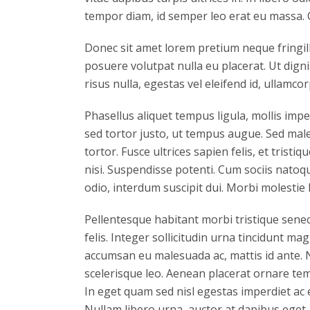
tempor diam, id semper leo erat eu massa. 
Donec sit amet lorem pretium neque fringil
posuere volutpat nulla eu placerat. Ut dign
risus nulla, egestas vel eleifend id, ullamcor
Phasellus aliquet tempus ligula, mollis im
sed tortor justo, ut tempus augue. Sed male
tortor. Fusce ultrices sapien felis, et trist
nisi. Suspendisse potenti. Cum sociis natoq
odio, interdum suscipit dui. Morbi molestie l
Pellentesque habitant morbi tristique senec
felis. Integer sollicitudin urna tincidunt m
accumsan eu malesuada ac, mattis id ante. N
scelerisque leo. Aenean placerat ornare tem
In eget quam sed nisl egestas imperdiet ac 
Nullam libero urna, auctor at dapibus eget, 