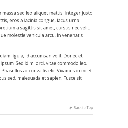
n massa sed leo aliquet mattis. Integer justo
tis, eros a lacinia congue, lacus urna
etium a sagittis sit amet, cursus nec velit.
sque molestie vehicula arcu, in venenatis
diam ligula, id accumsan velit. Donec et
ipsum. Sed id mi orci, vitae commodo leo.
Phasellus ac convallis elit. Vivamus in mi et
ibus sed, malesuada et sapien. Fusce sit
Back to Top