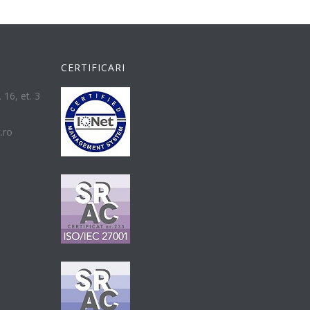
CERTIFICARI
 16, et. 3
t.ro