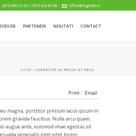
(031) 405.01.53 / (031) 433.65.60
office@digitalit.ro
RODUSE
PARTENERI
NOUTATI
CONTACT
HOME
/
CURABITUR AC NEQUE AT ARCU.
Print
Email
ies magna, porttitor pretium lacus ipsum in
orem gravida faucibus. Nulla arcu quam,
nas augue ante, euismod vitae egestas sit
lesuada venenatis eget eget lorem.