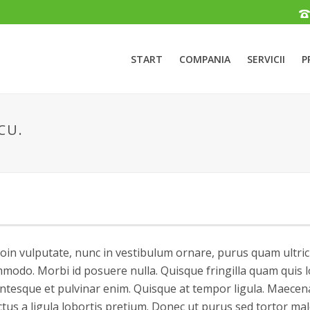
START
COMPANIA
SERVICII
P
CU.
oin vulputate, nunc in vestibulum ornare, purus quam ultric
odo. Morbi id posuere nulla. Quisque fringilla quam quis l
ellentesque et pulvinar enim. Quisque at tempor ligula. Maece
tus a ligula lobortis pretium. Donec ut purus sed tortor ma