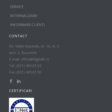
SERVICE
EXTERNALIZARE
INFORMARE CLIENTI
CONTACT
Str. Matei Basarab, nr. 16, et. 3
sect. 3, Bucuresti
E-mail: office@digitalit.ro
Tel.: (031) 405.01.53
Fax: (031) 405.01.50
CERTIFICARI