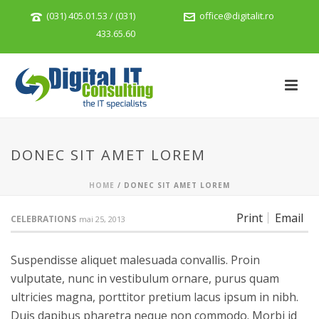
(031) 405.01.53 / (031)
office@digitalit.ro
433.65.60
DONEC SIT AMET LOREM
HOME
/
DONEC SIT AMET LOREM
Print
Email
CELEBRATIONS
mai 25, 2013
Suspendisse aliquet malesuada convallis. Proin
vulputate, nunc in vestibulum ornare, purus quam
ultricies magna, porttitor pretium lacus ipsum in nibh.
Duis dapibus pharetra neque non commodo. Morbi id